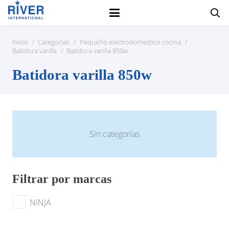
Inicio
/
Categorias
/
Pequeño electrodomestico cocina
/
Batidora varilla
/
Batidora varilla 850w
Batidora varilla 850w
Sin categorías
Filtrar por marcas
NINJA