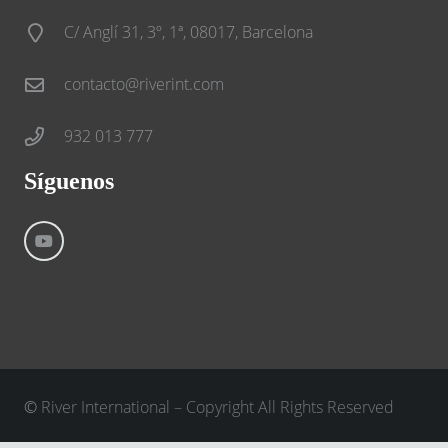
C/ Anglí 31, 3º, 1ª, 08017, Barcelona
contacto@riverint.com
932 013 777
Síguenos
©
River International – Copyright All Rights Reserved