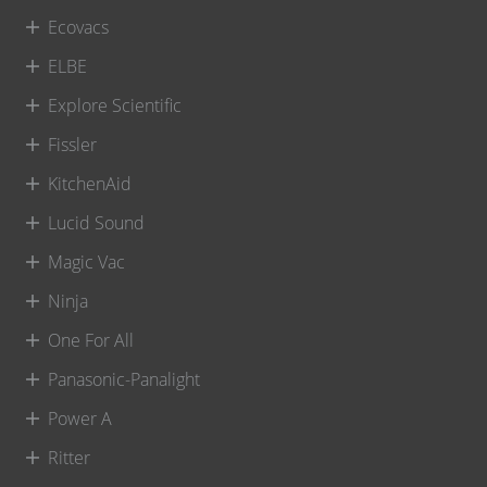
Ecovacs
ELBE
Explore Scientific
Fissler
KitchenAid
Lucid Sound
Magic Vac
Ninja
One For All
Panasonic-Panalight
Power A
Ritter