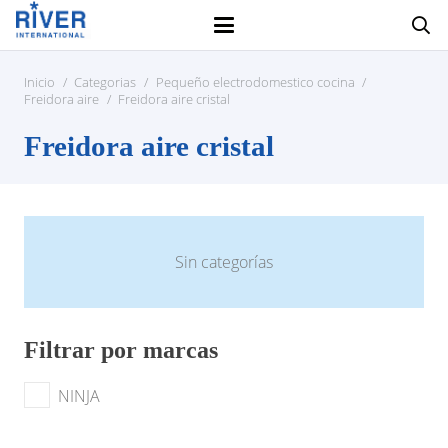
Inicio
/
Categorias
/
Pequeño electrodomestico cocina
/
Freidora aire
/
Freidora aire cristal
Freidora aire cristal
Sin categorías
Filtrar por marcas
NINJA