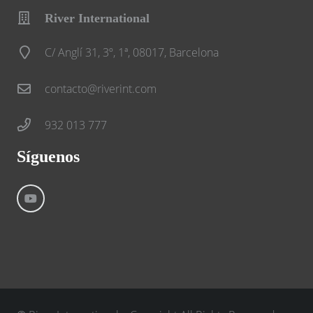
River International
C/ Anglí 31, 3º, 1ª, 08017, Barcelona
contacto@riverint.com
932 013 777
Síguenos