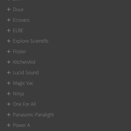
Duux
Ecovacs
ELBE
Explore Scientific
Fissler
KitchenAid
Lucid Sound
Magic Vac
Ninja
One For All
Panasonic-Panalight
Power A