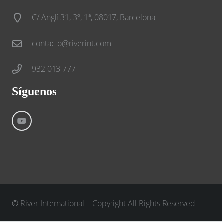
C/ Anglí 31, 3º, 1ª, 08017, Barcelona
contacto@riverint.com
932 013 777
Síguenos
©
River International – Copyright All Rights Reserved