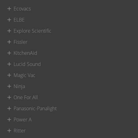
Ecovacs
ELBE
Explore Scientific
Fissler
KitchenAid
Lucid Sound
Magic Vac
Ninja
One For All
Panasonic-Panalight
Power A
Ritter