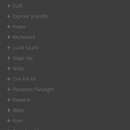
ELBE
Explore Scientific
Fissler
KitchenAid
Lucid Sound
Magic Vac
Ninja
One For All
Panasonic-Panalight
Power A
Ritter
River