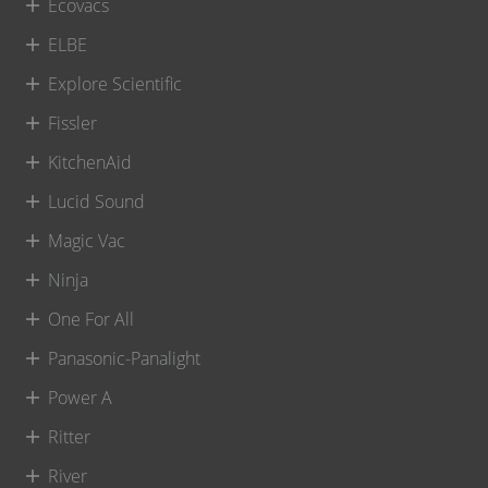
Ecovacs
ELBE
Explore Scientific
Fissler
KitchenAid
Lucid Sound
Magic Vac
Ninja
One For All
Panasonic-Panalight
Power A
Ritter
River