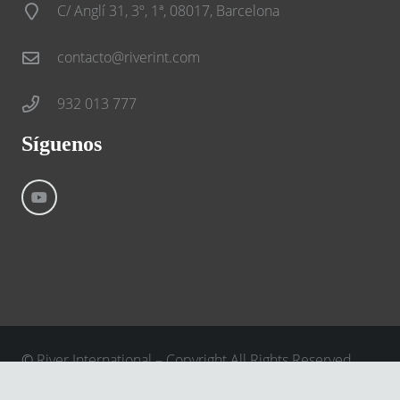
C/ Anglí 31, 3º, 1ª, 08017, Barcelona
contacto@riverint.com
932 013 777
Síguenos
©
River International – Copyright All Rights Reserved