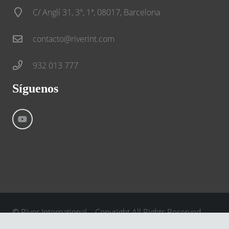
C/ Anglí 31, 3º, 1ª, 08017, Barcelona
contacto@riverint.com
932 013 777
Síguenos
©
River International – Copyright All Rights Reserved