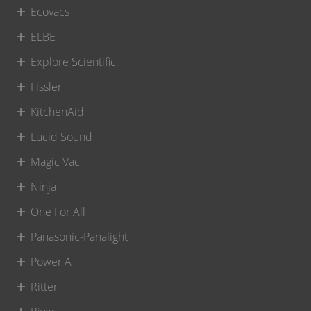
Ecovacs
ELBE
Explore Scientific
Fissler
KitchenAid
Lucid Sound
Magic Vac
Ninja
One For All
Panasonic-Panalight
Power A
Ritter