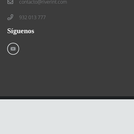
contacto@riverint.com
932 013 777
Síguenos
©
River International – Copyright All Rights Reserved
Aviso Legal