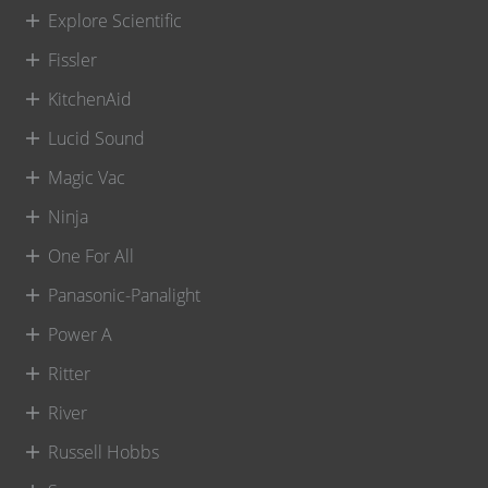
Explore Scientific
Fissler
KitchenAid
Lucid Sound
Magic Vac
Ninja
One For All
Panasonic-Panalight
Power A
Ritter
River
Russell Hobbs