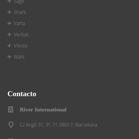
Sage
Shark
Varta
Veritas
Vileda
Wahl
Contacto
River International
C/ Anglí 31, 3º, 1ª, 08017, Barcelona