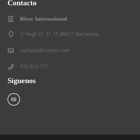
Contacto
River International
C/ Anglí 31, 3º, 1ª, 08017, Barcelona
contacto@riverint.com
932 013 777
Síguenos