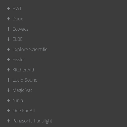
BWT
Duux
Ecovacs
ELBE
Explore Scientific
Fissler
KitchenAid
Lucid Sound
Magic Vac
Ninja
One For All
Panasonic-Panalight