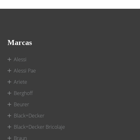
Marcas
Alessi
Alessi Pae
Ariete
Berghoff
Beurer
Black+Decker
Black+Decker Bricolaje
Braun