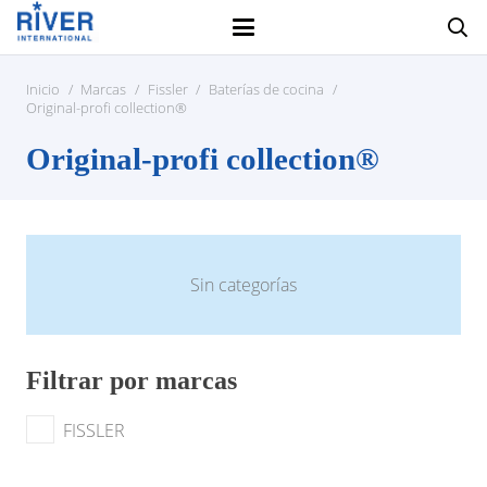
Inicio
/
Marcas
/
Fissler
/
Baterías de cocina
/
Original-profi collection®
Original-profi collection®
Sin categorías
Filtrar por marcas
FISSLER