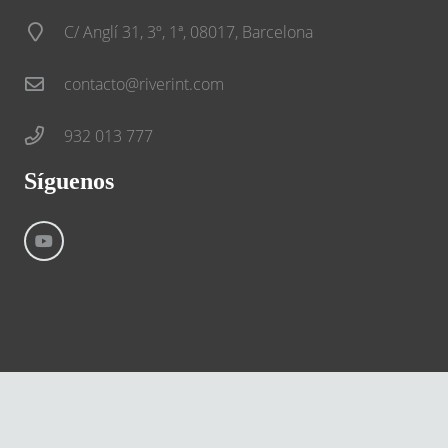
C/ Anglí 31, 3º, 1ª, 08017, Barcelona
contacto@riverint.com
932 013 777
Síguenos