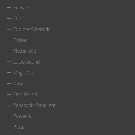
Ecovacs
ELBE
Explore Scientific
Fissler
KitchenAid
Lucid Sound
Magic Vac
Ninja
One For All
Panasonic-Panalight
Power A
Ritter