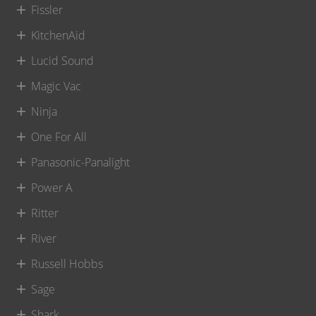
Fissler
KitchenAid
Lucid Sound
Magic Vac
Ninja
One For All
Panasonic-Panalight
Power A
Ritter
River
Russell Hobbs
Sage
Shark