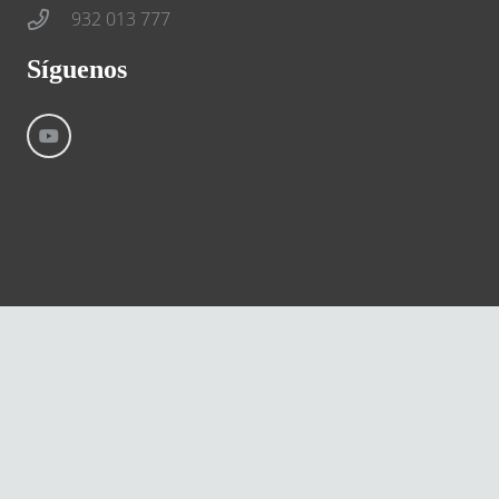
932 013 777
Síguenos
©
River International – Copyright All Rights Reserved
Aviso Legal
Condiciones generales