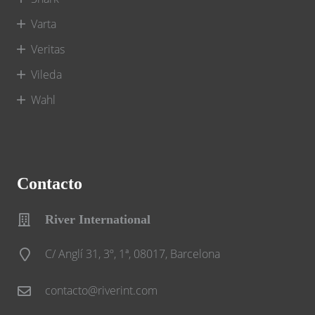
Varta
Veritas
Vileda
Wahl
Contacto
River International
C/ Anglí 31, 3º, 1ª, 08017, Barcelona
contacto@riverint.com