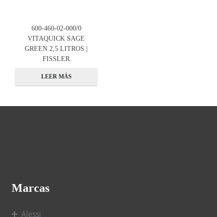
600-460-02-000/0
VITAQUICK SAGE
GREEN 2,5 LITROS |
FISSLER
LEER MÁS
Marcas
Alessi