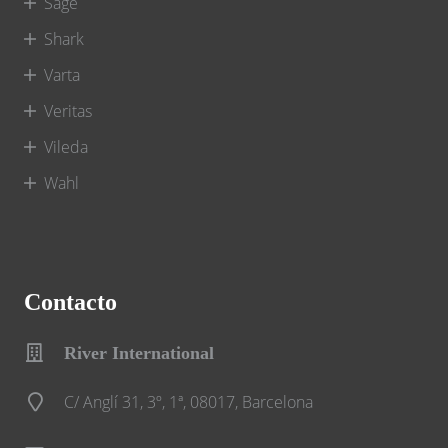
Sage
Shark
Varta
Veritas
Vileda
Wahl
Contacto
River International
C/ Anglí 31, 3º, 1ª, 08017, Barcelona