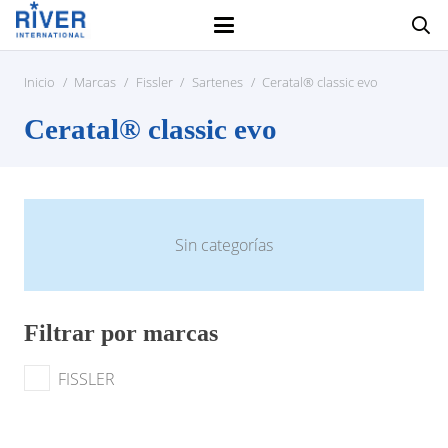
Inicio
/
Marcas
/
Fissler
/
Sartenes
/
Ceratal® classic evo
Ceratal® classic evo
Sin categorías
Filtrar por marcas
FISSLER