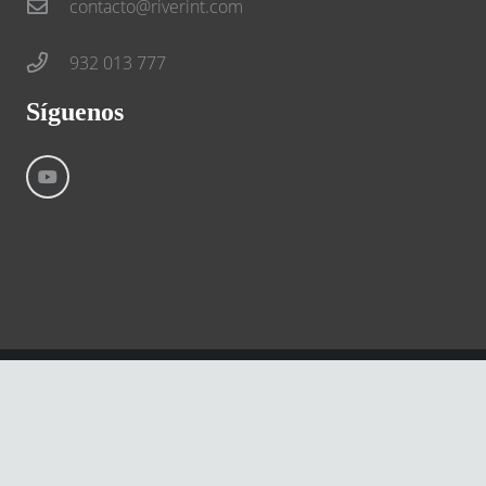
contacto@riverint.com
932 013 777
Síguenos
©
River International – Copyright All Rights Reserved
Aviso Legal