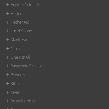
Explore Scientific
Fissler
KitchenAid
Lucid Sound
Magic Vac
Ninja
One For All
Panasonic-Panalight
Power A
Ritter
River
Russell Hobbs