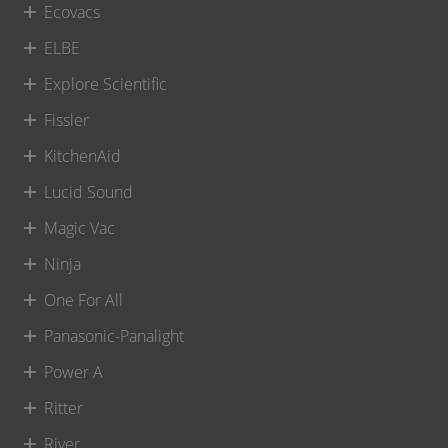
Ecovacs
ELBE
Explore Scientific
Fissler
KitchenAid
Lucid Sound
Magic Vac
Ninja
One For All
Panasonic-Panalight
Power A
Ritter
River