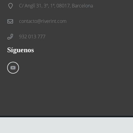
C/ Anglí 31, 3º, 1ª, 08017, Barcelona
contacto@riverint.com
932 013 777
Síguenos
©
River International – Copyright All Rights Reserved