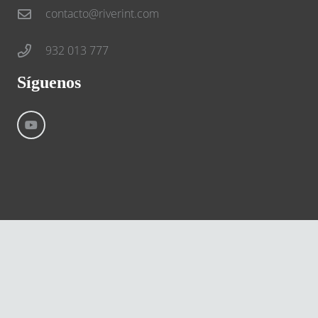
contacto@riverint.com
932 013 777
Síguenos
©
River International – Copyright All Rights Reserved