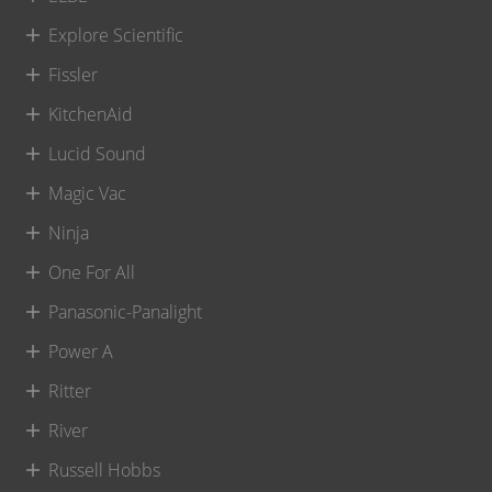
Explore Scientific
Fissler
KitchenAid
Lucid Sound
Magic Vac
Ninja
One For All
Panasonic-Panalight
Power A
Ritter
River
Russell Hobbs