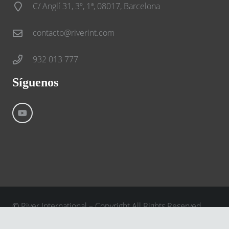
C/ Anglí 31, 3º, 1ª, 08017, Barcelona
contacto@riverint.com
932 013 777
Síguenos
©
River International – Copyright All Rights Reserved