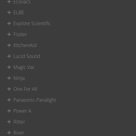
Ecovacs
ELBE
Explore Scientific
Fissler
KitchenAid
Lucid Sound
Magic Vac
Ninja
One For All
Panasonic-Panalight
Power A
Ritter
River