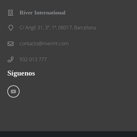
River International
C/ Anglí 31, 3º, 1ª, 08017, Barcelona
contacto@riverint.com
932 013 777
Síguenos