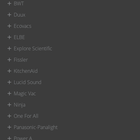
BWT
Duux
Ecovacs
ELBE
Explore Scientific
Fissler
KitchenAid
Lucid Sound
Magic Vac
Ninja
One For All
Panasonic-Panalight
Power A