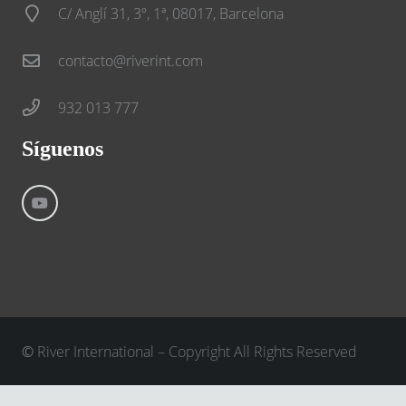
C/ Anglí 31, 3º, 1ª, 08017, Barcelona
contacto@riverint.com
932 013 777
Síguenos
©
River International – Copyright All Rights Reserved
Aviso Legal