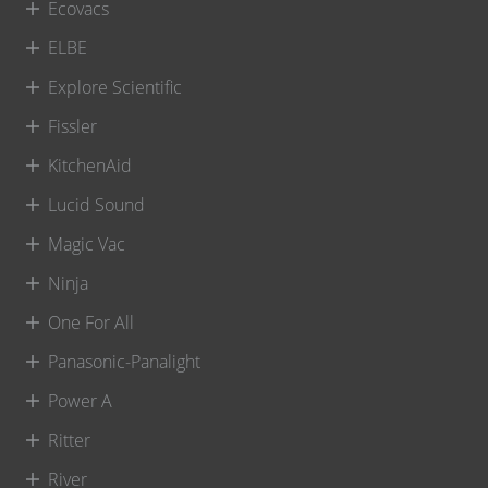
Ecovacs
ELBE
Explore Scientific
Fissler
KitchenAid
Lucid Sound
Magic Vac
Ninja
One For All
Panasonic-Panalight
Power A
Ritter
River