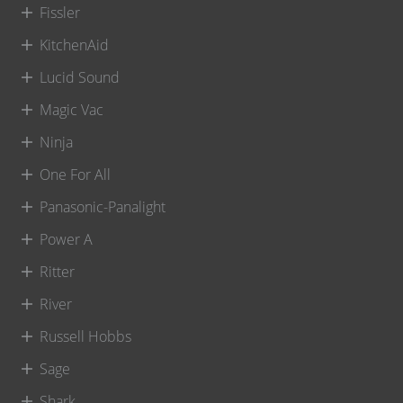
Fissler
KitchenAid
Lucid Sound
Magic Vac
Ninja
One For All
Panasonic-Panalight
Power A
Ritter
River
Russell Hobbs
Sage
Shark