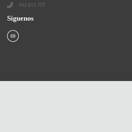
932 013 777
Síguenos
©
River International – Copyright All Rights Reserved
Aviso Legal
Condiciones generales