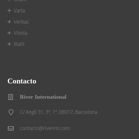
Varta
Veritas
Vileda
Wahl
Contacto
River International
C/ Anglí 31, 3º, 1ª, 08017, Barcelona
contacto@riverint.com