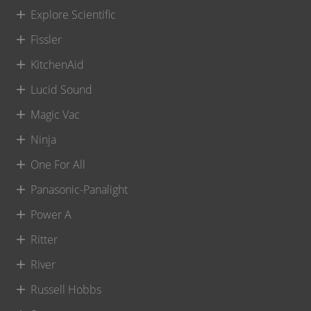
Explore Scientific
Fissler
KitchenAid
Lucid Sound
Magic Vac
Ninja
One For All
Panasonic-Panalight
Power A
Ritter
River
Russell Hobbs