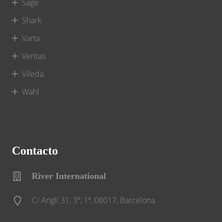
Sage
Shark
Varta
Veritas
Vileda
Wahl
Contacto
River International
C/ Anglí 31, 3º, 1ª, 08017, Barcelona