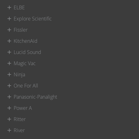
ELBE
Explore Scientific
Fissler
KitchenAid
Lucid Sound
Magic Vac
Ninja
One For All
Panasonic-Panalight
Power A
Ritter
River