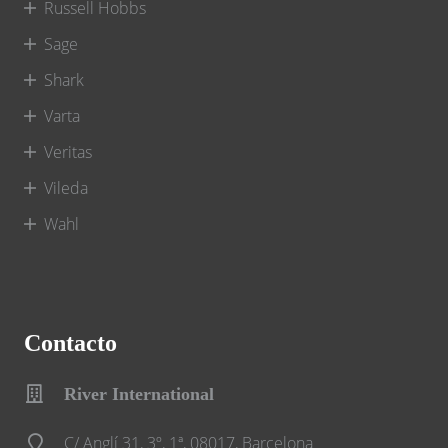
Russell Hobbs
Sage
Shark
Varta
Veritas
Vileda
Wahl
Contacto
River International
C/ Anglí 31, 3º, 1ª, 08017, Barcelona