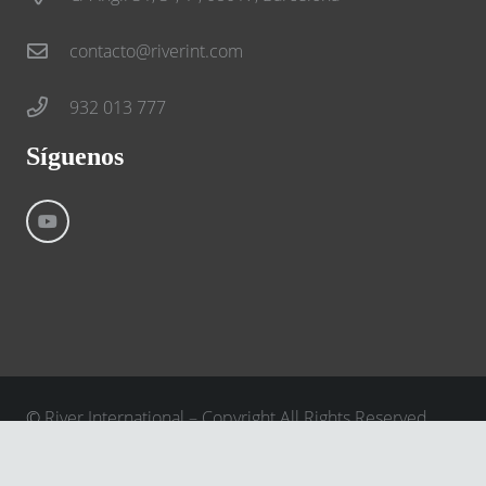
contacto@riverint.com
932 013 777
Síguenos
©
River International – Copyright All Rights Reserved
Aviso Legal