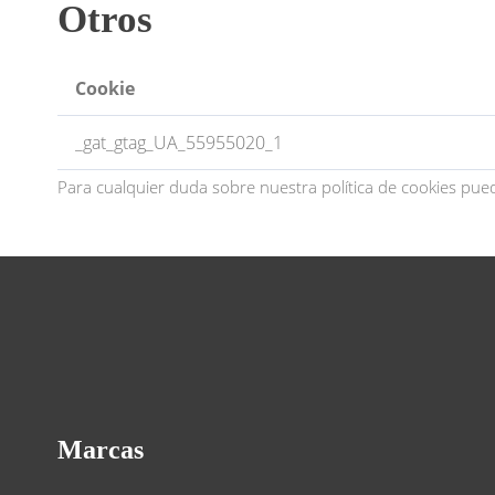
Otros
Cookie
_gat_gtag_UA_55955020_1
Para cualquier duda sobre nuestra política de cookies pue
Marcas