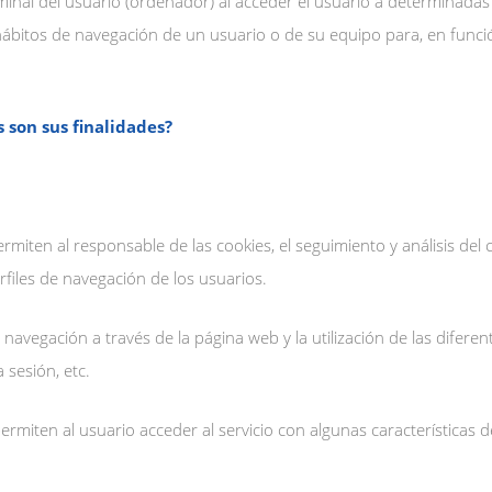
minal del usuario (ordenador) al acceder el usuario a determinada
hábitos de navegación de un usuario o de su equipo para, en funció
s son sus finalidades?
rmiten al responsable de las cookies, el seguimiento y análisis del
erfiles de navegación de los usuarios.
 navegación a través de la página web y la utilización de las difere
a sesión, etc.
rmiten al usuario acceder al servicio con algunas características d