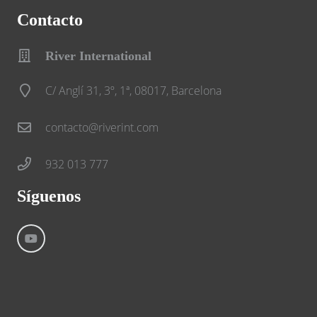
Contacto
River International
C/ Anglí 31, 3º, 1ª, 08017, Barcelona
contacto@riverint.com
932 013 777
Síguenos