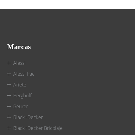
Marcas
Alessi
Alessi Pae
Ariete
Berghoff
Beurer
Black+Decker
Black+Decker Bricolaje