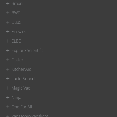
Braun
BWT
Duux
Ecovacs
ELBE
Explore Scientific
Fissler
KitchenAid
Lucid Sound
Magic Vac
Ninja
One For All
Panasonic-Panalight