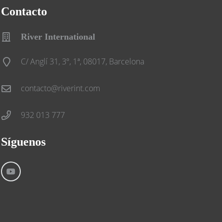
Contacto
River International
C/ Anglí 31, 3º, 1ª, 08017, Barcelona
contacto@riverint.com
932 013 777
Síguenos