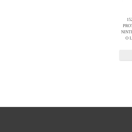
15
PRO
NINT
O L