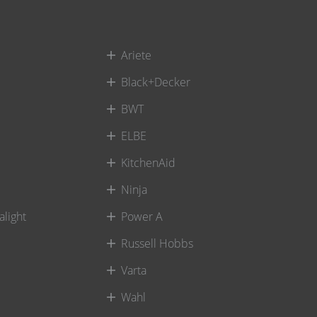
Ariete
Black+Decker
BWT
ELBE
KitchenAid
Ninja
alight
Power A
Russell Hobbs
Varta
Wahl