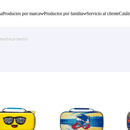
sa
Productos por marca
Productos por familia
Servicio al cliente
Catál
stuche protector