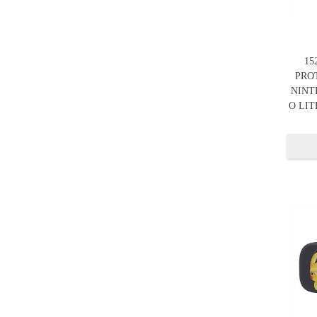
15
PRO
NINT
O LI