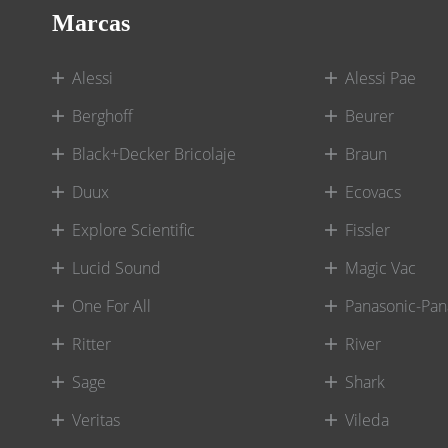
Marcas
Alessi
Alessi Pae
Berghoff
Beurer
Black+Decker Bricolaje
Braun
Duux
Ecovacs
Explore Scientific
Fissler
Lucid Sound
Magic Vac
One For All
Panasonic-Pan
Ritter
River
Sage
Shark
Veritas
Vileda