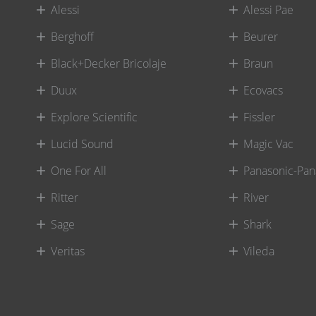
Alessi
Alessi Pae
Berghoff
Beurer
Black+Decker Bricolaje
Braun
Duux
Ecovacs
Explore Scientific
Fissler
Lucid Sound
Magic Vac
One For All
Panasonic-Pan
Ritter
River
Sage
Shark
Veritas
Vileda