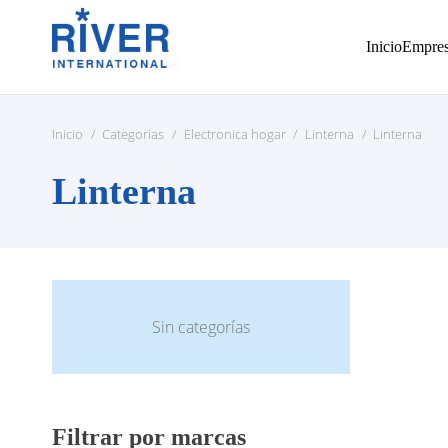
Inicio
Empre
Inicio
/
Categorias
/
Electronica hogar
/
Linterna
/
Linterna
Linterna
Sin categorías
Filtrar por marcas