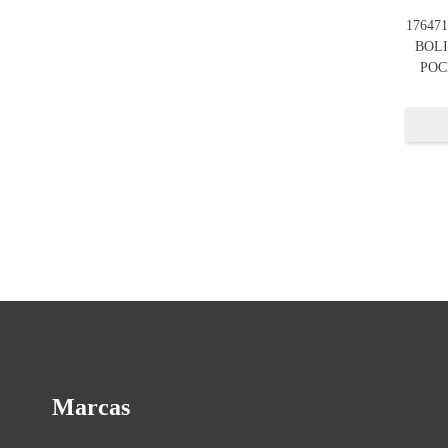
17647
BOL
POC
Marcas