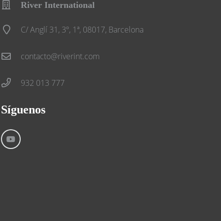
River International
C/ Anglí 31, 3º, 1ª, 08017, Barcelona
contacto@riverint.com
932 013 777
Síguenos