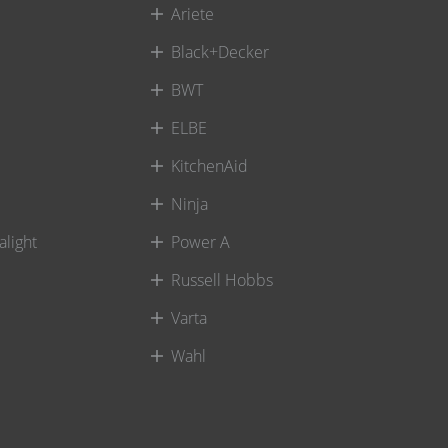
Ariete
Black+Decker
BWT
ELBE
KitchenAid
Ninja
alight
Power A
Russell Hobbs
Varta
Wahl