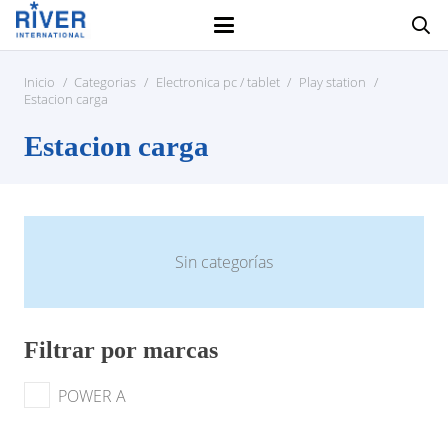
Inicio
/
Categorias
/
Electronica pc / tablet
/
Play station
/
Estacion carga
Estacion carga
Sin categorías
Filtrar por marcas
POWER A