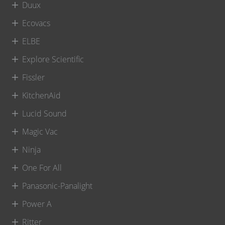
Duux
Ecovacs
ELBE
Explore Scientific
Fissler
KitchenAid
Lucid Sound
Magic Vac
Ninja
One For All
Panasonic-Panalight
Power A
Ritter