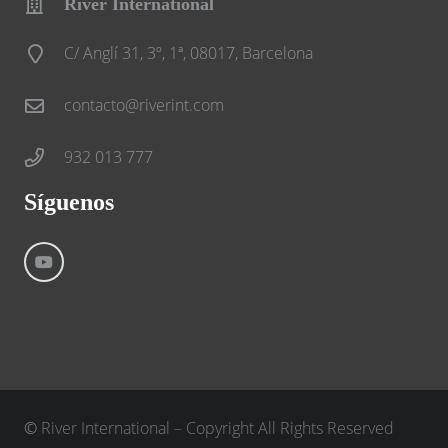
River International
C/ Anglí 31, 3º, 1ª, 08017, Barcelona
contacto@riverint.com
932 013 777
Síguenos
©
River International – Copyright All Rights Reserved