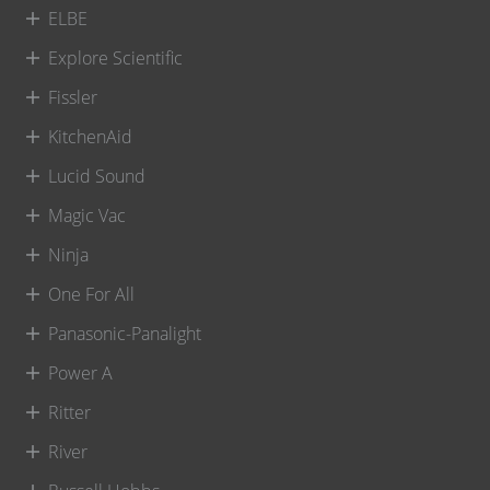
ELBE
Explore Scientific
Fissler
KitchenAid
Lucid Sound
Magic Vac
Ninja
One For All
Panasonic-Panalight
Power A
Ritter
River