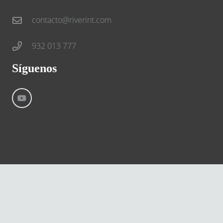
contacto@riverint.com
932 013 777
Síguenos
©
River International – Copyright All Rights Reserved