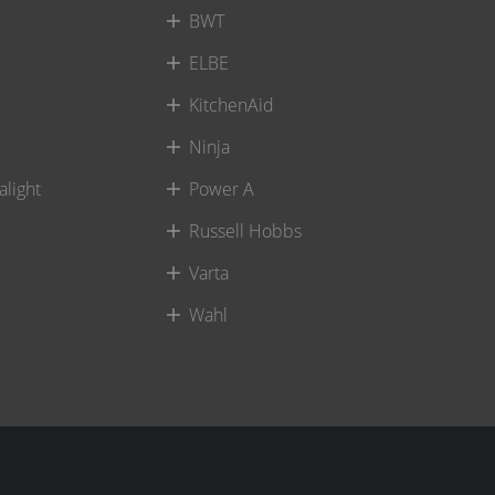
BWT
ELBE
KitchenAid
Ninja
alight
Power A
Russell Hobbs
Varta
Wahl