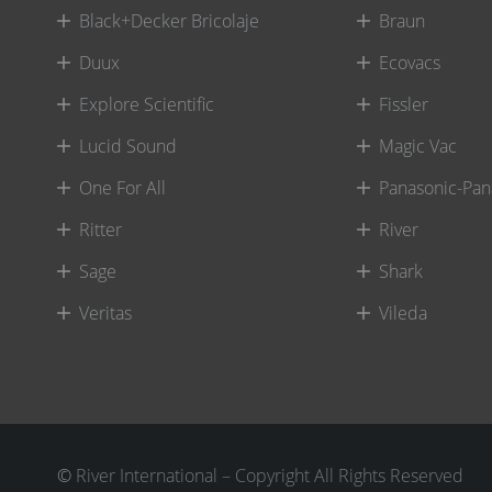
Black+Decker Bricolaje
Braun
Duux
Ecovacs
Explore Scientific
Fissler
Lucid Sound
Magic Vac
One For All
Panasonic-Pan
Ritter
River
Sage
Shark
Veritas
Vileda
©
River International – Copyright All Rights Reserved