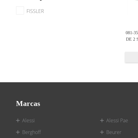
FISSLER
081-35
DE 2 
Marcas
Alessi
Alessi Pae
Berghoff
Beurer