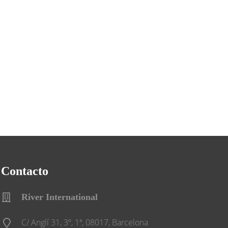
Contacto
River International
C/ Anglí 31, 3º, 1ª, 08017, Barcelona