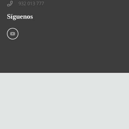
932 013 777
Síguenos
©
River International – Copyright All Rights Reserved
Aviso Legal
Condiciones generales