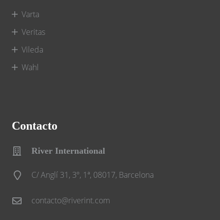
Varta
Veritas
Vileda
Wahl
Contacto
River International
C/ Anglí 31, 3º, 1ª, 08017, Barcelona
contacto@riverint.com