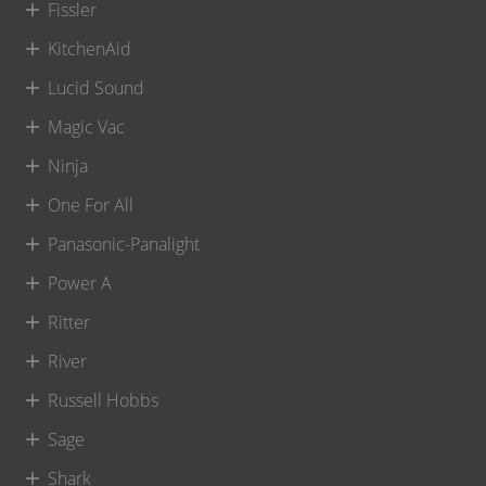
Fissler
KitchenAid
Lucid Sound
Magic Vac
Ninja
One For All
Panasonic-Panalight
Power A
Ritter
River
Russell Hobbs
Sage
Shark