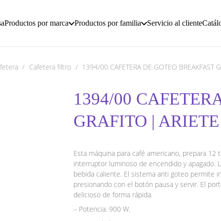
sa
Productos por marca
Productos por familia
Servicio al cliente
Catál
fetera
/
Cafetera filtro
/
1394/00 CAFETERA DE GOTEO BREAKFAST G
1394/00 CAFETER
GRAFITO | ARIETE
Esta máquina para café americano, prepara 12 taz
interruptor luminoso de encendido y apagado. La
bebida caliente. El sistema anti goteo permite in
presionando con el botón pausa y servir. El porta
delicioso de forma rápida.
– Potencia: 900 W.