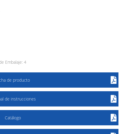
.
e Embalaje: 4
icha de producto
al de instrucciones
Catálogo