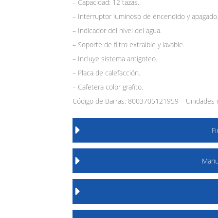
– Capacidad: 12 tazas.
– Interruptor luminoso de encendido y apagado
– Indicador del nivel del agua.
– Soporte de filtro extraíble y lavable.
– Incluye sistema antigoteo.
– Placa de calefacción.
– Cafetera color grafito.
Código de Barras: 8003705121959 – Unidades d
F
Manu