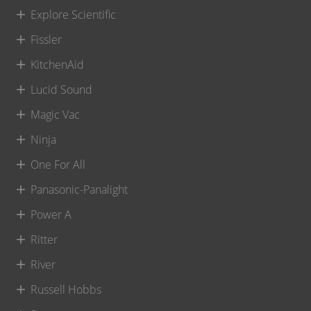
Explore Scientific
Fissler
KitchenAid
Lucid Sound
Magic Vac
Ninja
One For All
Panasonic-Panalight
Power A
Ritter
River
Russell Hobbs