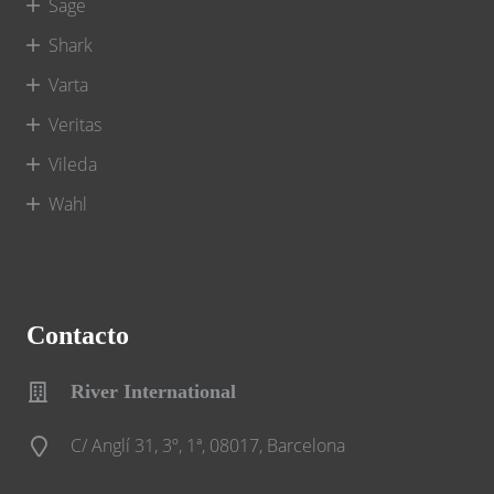
Sage
Shark
Varta
Veritas
Vileda
Wahl
Contacto
River International
C/ Anglí 31, 3º, 1ª, 08017, Barcelona