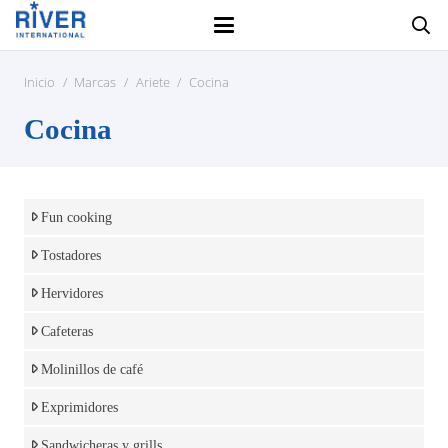
Inicio
/
Marcas
/
Ariete
/
Cocina
Cocina
Fun cooking
Tostadores
Hervidores
Cafeteras
Molinillos de café
Exprimidores
Sandwicheras y grills