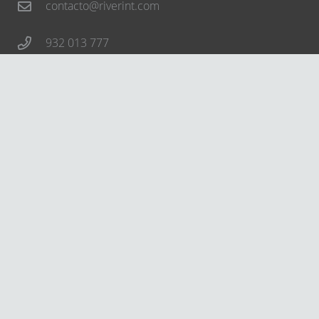
contacto@riverint.com
932 013 777
Síguenos