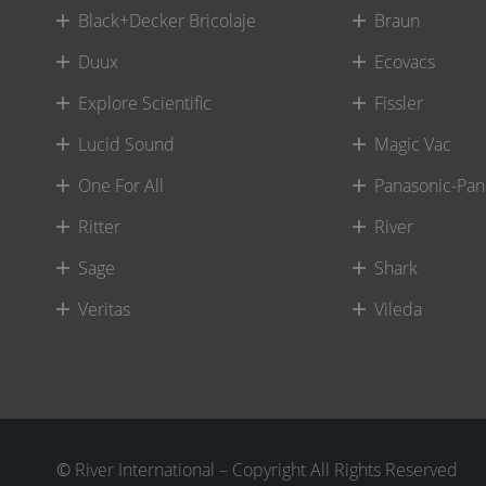
Black+Decker Bricolaje
Braun
Duux
Ecovacs
Explore Scientific
Fissler
Lucid Sound
Magic Vac
One For All
Panasonic-Pan
Ritter
River
Sage
Shark
Veritas
Vileda
©
River International – Copyright All Rights Reserved