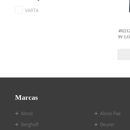
VARTA
49221
9V LO
Marcas
Alessi
Alessi Pae
Berghoff
Beurer