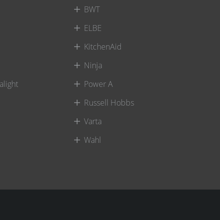
BWT
ELBE
KitchenAid
Ninja
alight
Power A
Russell Hobbs
Varta
Wahl