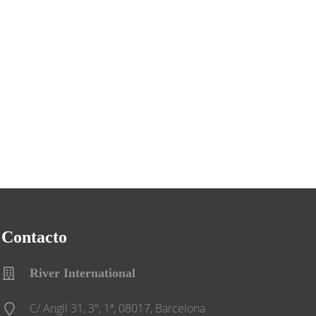
Contacto
River International
C/ Anglí 31, 3º, 1ª, 08017, Barcelona