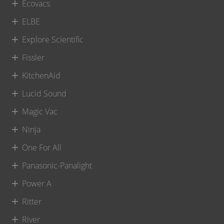
Ecovacs
ELBE
Explore Scientific
Fissler
KitchenAid
Lucid Sound
Magic Vac
Ninja
One For All
Panasonic-Panalight
Power A
Ritter
River