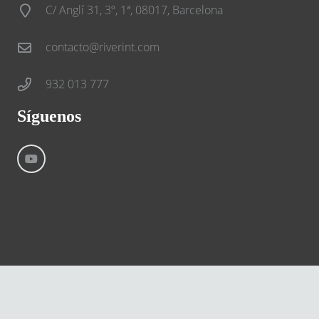
C/ Anglí 31, 3º, 1ª, 08017, Barcelona
contacto@riverint.com
932 013 777
Síguenos
©
River International – Copyright All Rights Reserved