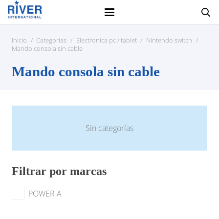
Inicio
/
Categorias
/
Electronica pc / tablet
/
Nintendo switch
/
Mando consola sin cable
Mando consola sin cable
Sin categorías
Filtrar por marcas
POWER A