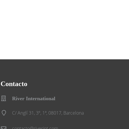
Contacto
River International
C/ Anglí 31, 3º, 1ª, 08017, Barcelona
contacto@riverint.com