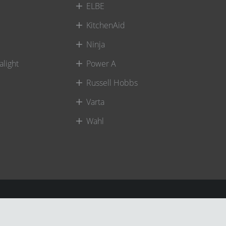
ELBE
KitchenAid
Ninja
alight
Power A
Russell Hobbs
Varta
Wahl