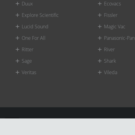
Duux
Ecovacs
Explore Scientific
Fissler
Lucid Sound
Magic Vac
One For All
Panasonic-Pan
Ritter
River
Sage
Shark
Veritas
Vileda
©
River International – Copyright All Rights Reserved