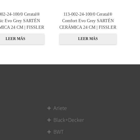
002-24-100/0 Ceratal®
113-002-24-100/0 Ceratal®
sic Evo Grey SARTÉN
Comfort Evo Grey SARTÉN
ICA 24 CM | FISSLER
CERÁMICA 24 CM | FISSLER
LEER MÁS
LEER MÁS
Ariete
Black+Decker
BWT