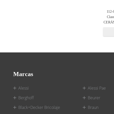
112-
Clas
CERÁM
Marcas
Alessi
Alessi Pae
Berghoff
Beurer
Black+Decker Bricolaje
Braun