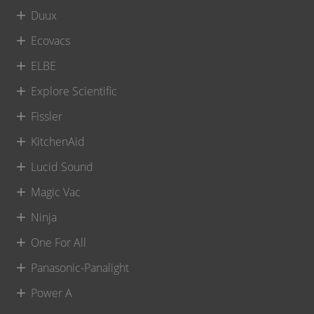
Duux
Ecovacs
ELBE
Explore Scientific
Fissler
KitchenAid
Lucid Sound
Magic Vac
Ninja
One For All
Panasonic-Panalight
Power A