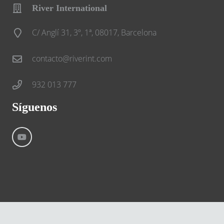
River International
C/ Anglí 31, 3º, 1ª, 08017, Barcelona
contacto@riverint.com
932 013 777
Síguenos