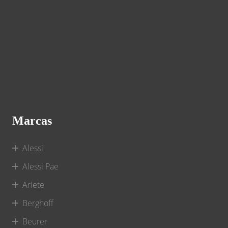
Marcas
Alessi
Alessi Pae
Ariete
Berghoff
Beurer