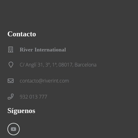
Contacto
River International
C/ Anglí 31, 3º, 1ª, 08017, Barcelona
contacto@riverint.com
932 013 777
Síguenos