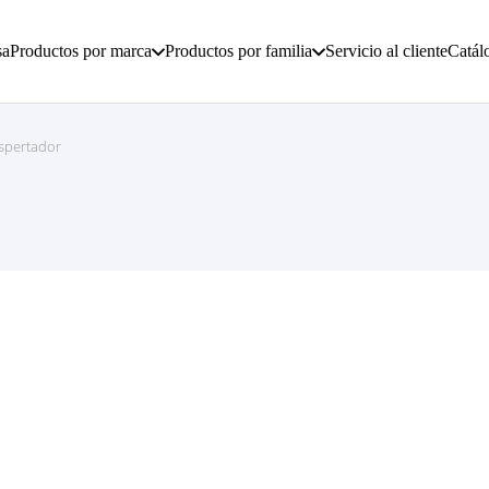
sa
Productos por marca
Productos por familia
Servicio al cliente
Catál
spertador