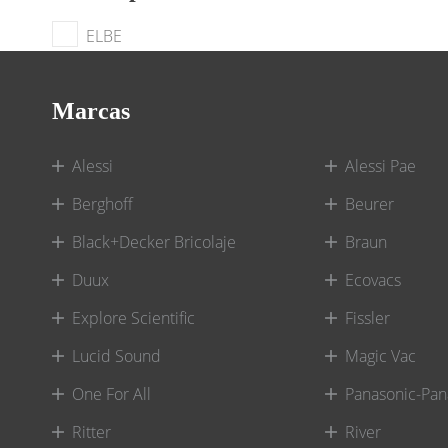
ELBE
Marcas
Alessi
Alessi Pae
Berghoff
Beurer
Black+Decker Bricolaje
Braun
Duux
Ecovacs
Explore Scientific
Fissler
Lucid Sound
Magic Vac
One For All
Panasonic-Pan
Ritter
River