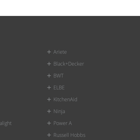
Ariete
Black+Decker
BWT
ELBE
KitchenAid
Ninja
alight
Power A
Russell Hobbs