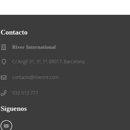
Contacto
River International
C/ Anglí 31, 3º, 1ª, 08017, Barcelona
contacto@riverint.com
932 013 777
Síguenos