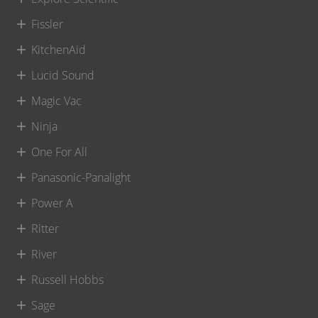
Fissler
KitchenAid
Lucid Sound
Magic Vac
Ninja
One For All
Panasonic-Panalight
Power A
Ritter
River
Russell Hobbs
Sage