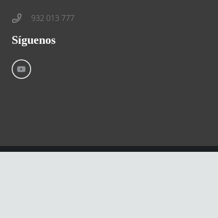
932 013 777
Síguenos
©
River International – Copyright All Rights Reserved
Aviso Legal
Condiciones generales