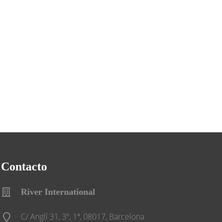
Contacto
River International
C/ Anglí 31, 3º, 1ª, 08017, Barcelona