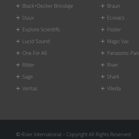
Black+Decker Bricolaje
Braun
Duux
Ecovacs
Explore Scientific
Fissler
Lucid Sound
Magic Vac
One For All
Panasonic-Pan
Ritter
River
Sage
Shark
Veritas
Vileda
©
River International – Copyright All Rights Reserved