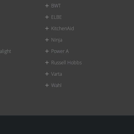
BWT
ELBE
KitchenAid
Ninja
alight
Power A
Russell Hobbs
Varta
Wahl