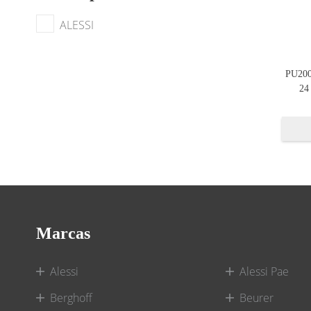
ALESSI
PU20
24
Marcas
Alessi
Alessi Pae
Berghoff
Beurer