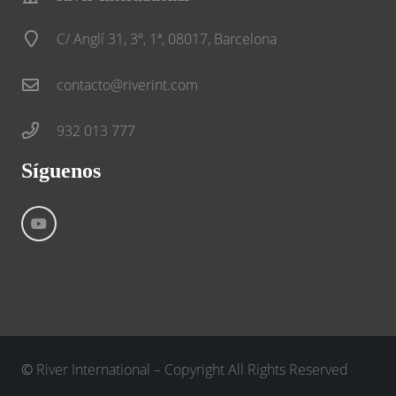
C/ Anglí 31, 3º, 1ª, 08017, Barcelona
contacto@riverint.com
932 013 777
Síguenos
©
River International – Copyright All Rights Reserved