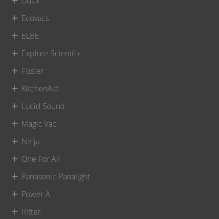
Duux
Ecovacs
ELBE
Explore Scientific
Fissler
KitchenAid
Lucid Sound
Magic Vac
Ninja
One For All
Panasonic-Panalight
Power A
Ritter