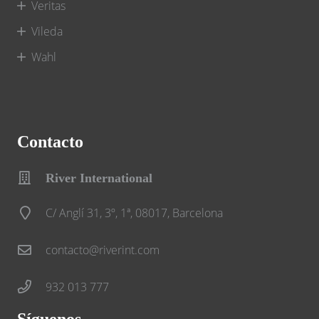
Veritas
Vileda
Wahl
Contacto
River International
C/ Anglí 31, 3º, 1ª, 08017, Barcelona
contacto@riverint.com
932 013 777
Síguenos