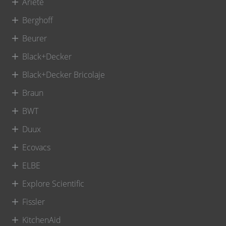
Ariete
Berghoff
Beurer
Black+Decker
Black+Decker Bricolaje
Braun
BWT
Duux
Ecovacs
ELBE
Explore Scientific
Fissler
KitchenAid