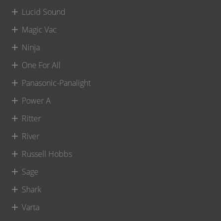
Lucid Sound
Magic Vac
Ninja
One For All
Panasonic-Panalight
Power A
Ritter
River
Russell Hobbs
Sage
Shark
Varta