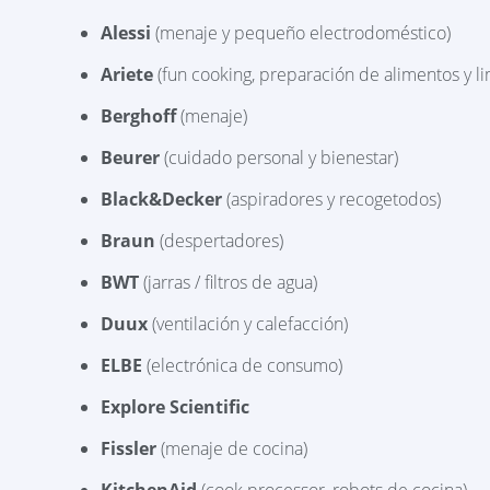
Alessi
(menaje y pequeño electrodoméstico)
Ariete
(fun cooking, preparación de alimentos y l
Berghoff
(menaje)
Beurer
(cuidado personal y bienestar)
Black&Decker
(aspiradores y recogetodos)
Braun
(despertadores)
BWT
(jarras / filtros de agua)
Duux
(ventilación y calefacción)
ELBE
(electrónica de consumo)
Explore Scientific
Fissler
(menaje de cocina)
KitchenAid
(cook processor, robots de cocina)