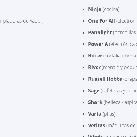
Ninja
(cocina)
impiadoras de vapor)
One For All
(electrón
Panalight
(bombillas 
Power A
(electrónica 
Ritter
(cortafiambres)
River
(menaje y peque
Russell Hobbs
(prepa
Sage
(cafeteras y coci
Shark
(belleza / aspir
Varta
(pilas)
Veritas
(máquinas de 
Vileda
(mopas y escob