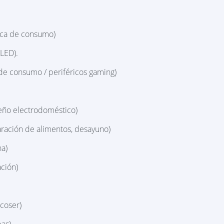
ica de consumo)
LED).
de consumo / periféricos gaming)
ño electrodoméstico)
ración de alimentos, desayuno)
na)
ación)
coser)
as)