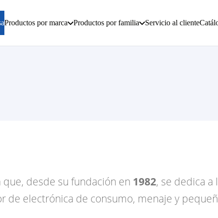
sa
Productos por marca
Productos por familia
Servicio al cliente
Catál
a que, desde su fundación en
1982
, se dedica a
ctor de electrónica de consumo, menaje y peque