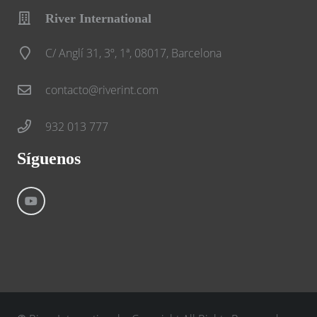
River International
C/ Anglí 31, 3º, 1ª, 08017, Barcelona
contacto@riverint.com
932 013 777
Síguenos