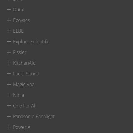
Duux
Ecovacs
ELBE
Explore Scientific
Fissler
KitchenAid
Lucid Sound
Magic Vac
Ninja
One For All
Panasonic-Panalight
Power A