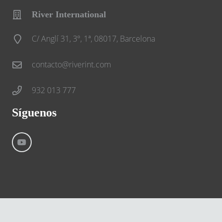
River International
C/ Anglí 31, 3º, 1ª, 08017, Barcelona
contacto@riverint.com
932 013 777
Síguenos