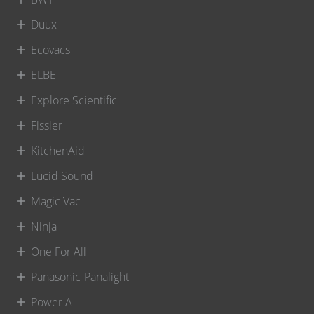
Duux
Ecovacs
ELBE
Explore Scientific
Fissler
KitchenAid
Lucid Sound
Magic Vac
Ninja
One For All
Panasonic-Panalight
Power A