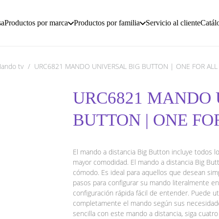
sa
Productos por marca
Productos por familia
Servicio al cliente
Catál
ando tv
/
URC6821 MANDO UNIVERSAL BIG BUTTON | ONE FOR ALL
URC6821 MANDO 
BUTTON | ONE FO
El mando a distancia Big Button incluye todos lo
mayor comodidad. El mando a distancia Big Butt
cómodo. Es ideal para aquellos que desean simpli
pasos para configurar su mando literalmente en
configuración rápida fácil de entender. Puede ut
completamente el mando según sus necesidades.
sencilla con este mando a distancia, siga cuatr