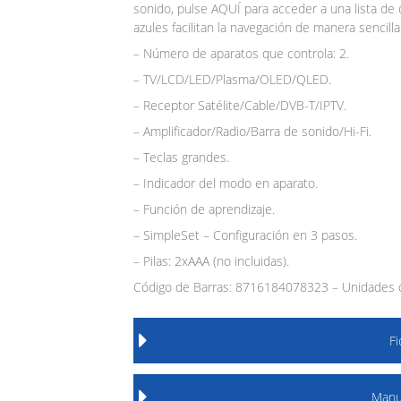
sonido, pulse AQUÍ para acceder a una lista de
azules facilitan la navegación de manera sencill
– Número de aparatos que controla: 2.
– TV/LCD/LED/Plasma/OLED/QLED.
– Receptor Satélite/Cable/DVB-T/IPTV.
– Amplificador/Radio/Barra de sonido/Hi-Fi.
– Teclas grandes.
– Indicador del modo en aparato.
– Función de aprendizaje.
– SimpleSet – Configuración en 3 pasos.
– Pilas: 2xAAA (no incluidas).
Código de Barras: 8716184078323 – Unidades d
F
Manu