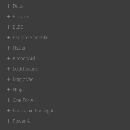
Duux
Ecovacs
ELBE
Explore Scientific
Fissler
KitchenAid
Lucid Sound
Magic Vac
Ninja
One For All
Panasonic-Panalight
Power A