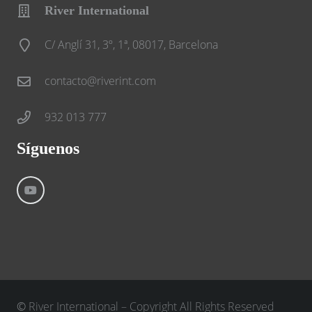
River International
C/ Anglí 31, 3º, 1ª, 08017, Barcelona
contacto@riverint.com
932 013 777
Síguenos
©
River International – Copyright All Rights Reserved