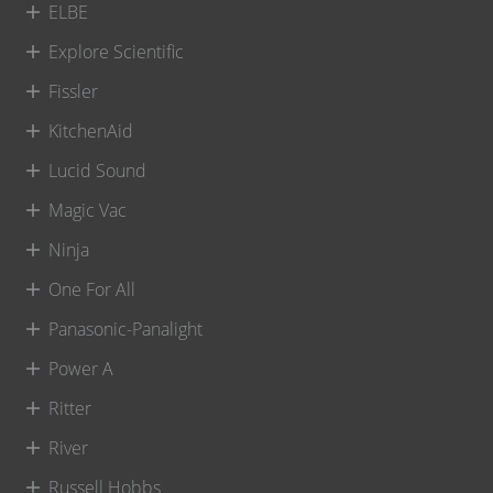
ELBE
Explore Scientific
Fissler
KitchenAid
Lucid Sound
Magic Vac
Ninja
One For All
Panasonic-Panalight
Power A
Ritter
River
Russell Hobbs