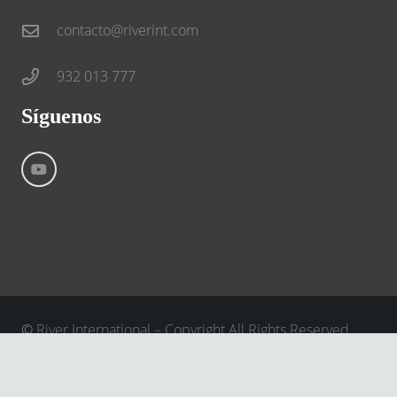
contacto@riverint.com
932 013 777
Síguenos
©
River International – Copyright All Rights Reserved
Aviso Legal