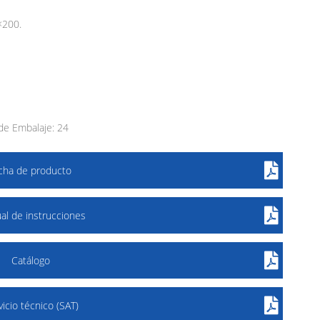
×200.
de Embalaje: 24
icha de producto
al de instrucciones
Catálogo
vicio técnico (SAT)