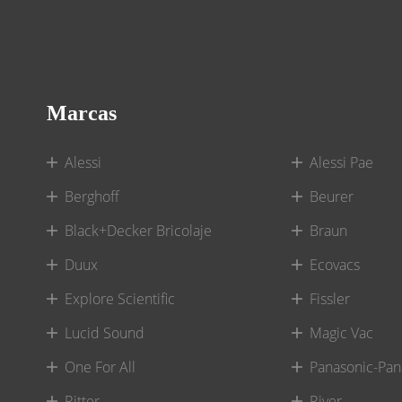
Marcas
Alessi
Alessi Pae
Berghoff
Beurer
Black+Decker Bricolaje
Braun
Duux
Ecovacs
Explore Scientific
Fissler
Lucid Sound
Magic Vac
One For All
Panasonic-Pan
Ritter
River