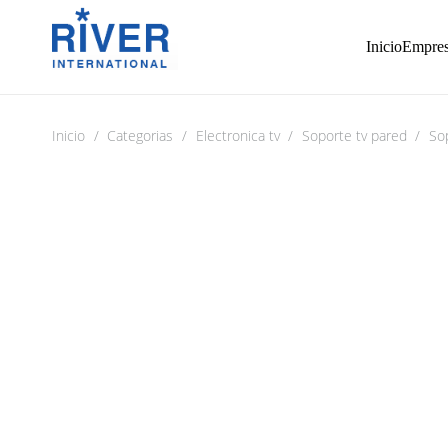
Inicio
Empre
Inicio
/
Categorias
/
Electronica tv
/
Soporte tv pared
/
Sop