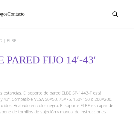
ogos
Contacto
G | ELBE
 PARED FIJO 14′-43′
tras estancias. El soporte de pared ELBE SP-1443-F está
’’ y 43”. Compatible VESA 50×50, 75×75, 150×150 o 200×200.
ducidos. Acabado en color negro. El soporte ELBE es capaz de
spone de tornillos de sujeción y manual de instrucciones