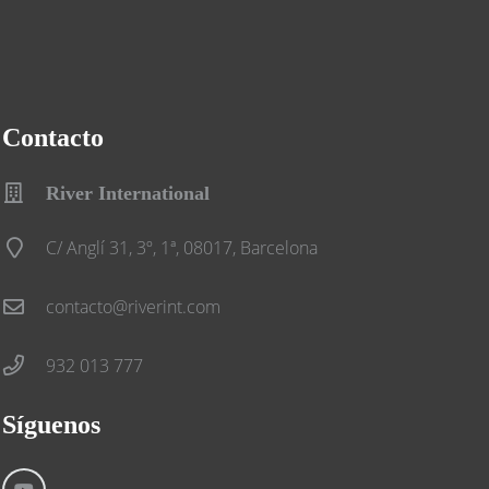
Contacto
River International
C/ Anglí 31, 3º, 1ª, 08017, Barcelona
contacto@riverint.com
932 013 777
Síguenos