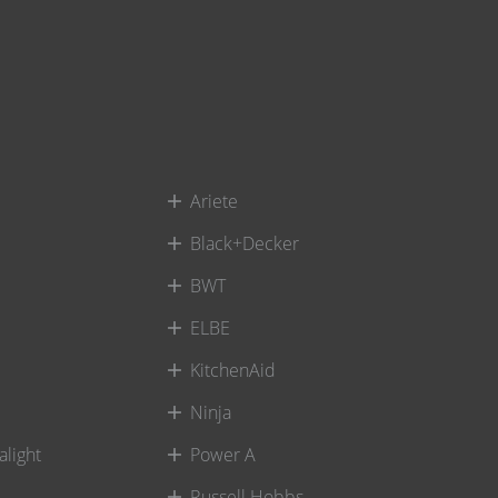
Ariete
Black+Decker
BWT
ELBE
KitchenAid
Ninja
alight
Power A
Russell Hobbs