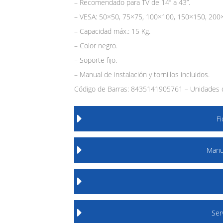
– Recomendado para TV de 14’’ a 43”.
– VESA: 50×50, 75×75, 100×100, 150×150, 200
– Capacidad máx.: 15 Kg.
– Color negro.
– Soporte fijo.
– Manual de instalación y tornillos incluidos.
Código de Barras: 8435141905761 – Unidades 
F
Manu
Ser