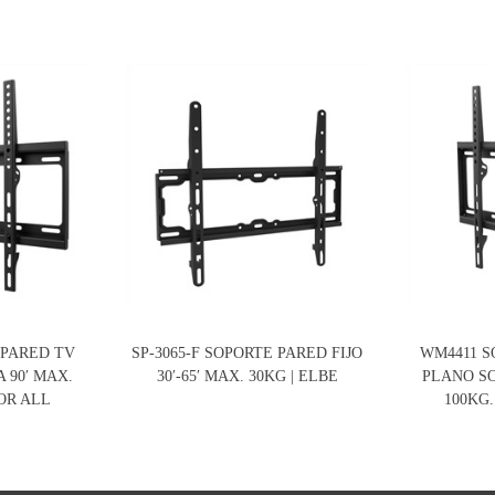
 PARED TV
SP-3065-F SOPORTE PARED FIJO
WM4411 S
A 90′ MAX.
30′-65′ MAX. 30KG | ELBE
PLANO SOL
FOR ALL
100KG.