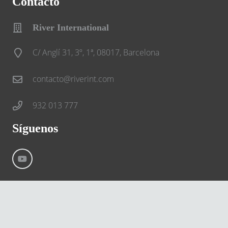
Contacto
River International
C/ Anglí 31, 3º, 1ª, 08017, Barcelona
contacto@riverint.com
932 013 777
Síguenos