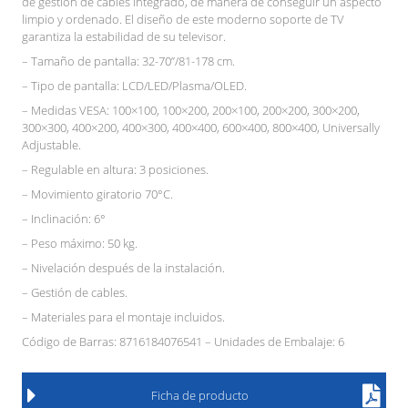
de gestión de cables integrado, de manera de conseguir un aspecto
limpio y ordenado. El diseño de este moderno soporte de TV
garantiza la estabilidad de su televisor.
– Tamaño de pantalla: 32-70”/81-178 cm.
– Tipo de pantalla: LCD/LED/Plasma/OLED.
– Medidas VESA: 100×100, 100×200, 200×100, 200×200, 300×200,
300×300, 400×200, 400×300, 400×400, 600×400, 800×400, Universally
Adjustable.
– Regulable en altura: 3 posiciones.
– Movimiento giratorio 70°C.
– Inclinación: 6°
– Peso máximo: 50 kg.
– Nivelación después de la instalación.
– Gestión de cables.
– Materiales para el montaje incluidos.
Código de Barras: 8716184076541 – Unidades de Embalaje: 6
Ficha de producto