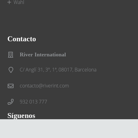
Wahl
Contacto
River International
C/ Anglí 31, 3º, 1ª, 08017, Barcelona
contacto@riverint.com
932 013 777
Síguenos