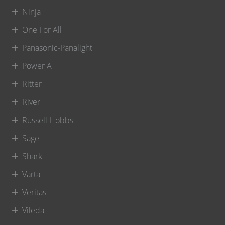
Ninja
One For All
Panasonic-Panalight
Power A
Ritter
River
Russell Hobbs
Sage
Shark
Varta
Veritas
Vileda