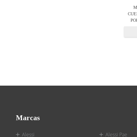
M
CUE
PO
Marcas
Alessi
Alessi Pae