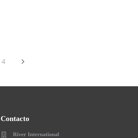
4
Contacto
River International