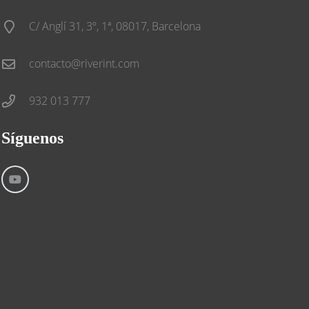
C/ Anglí 31, 3º, 1ª, 08017, Barcelona
contacto@riverint.com
932 013 777
Síguenos