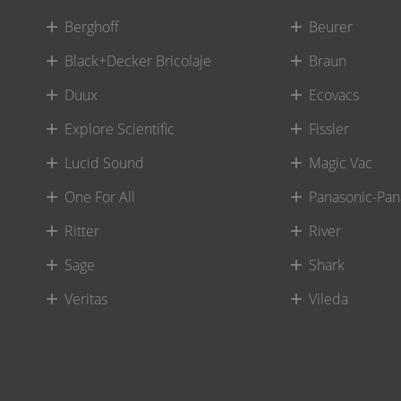
Berghoff
Beurer
Black+Decker Bricolaje
Braun
Duux
Ecovacs
Explore Scientific
Fissler
Lucid Sound
Magic Vac
One For All
Panasonic-Pan
Ritter
River
Sage
Shark
Veritas
Vileda