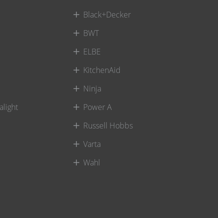
Black+Decker
BWT
ELBE
KitchenAid
Ninja
alight
Power A
Russell Hobbs
Varta
Wahl