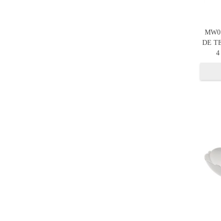
MW0
DE T
4