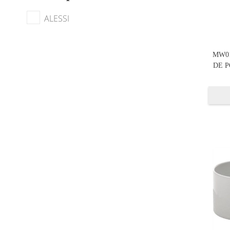
ALESSI
MW01
DE P