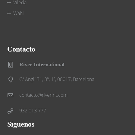
Vileda
Wahl
Contacto
River International
C/ Anglí 31, 3º, 1ª, 08017, Barcelona
contacto@riverint.com
932 013 777
Síguenos